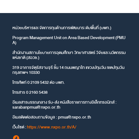
หน่วยบริหารและจัดการทุนด้านการพัฒนาระดับพื้นที่ (บพท.)
Program Management Unit on Area Based Development (PMU
A)
สำนักงานสภานโยบายการอุดมศึกษา วิทยาศาสตร์ วิจัยและนวัตกรรม
แห่งชาติ (สอวช.)
319 อาคารจัตุรัสจามจุรี ชั้น 14 ถนนพญาไท แขวงปทุมวัน เขตปทุมวัน
กรุงเทพฯ 10330
โทรศัพท์ 0 2109 5432 ต่อ บพท.
โทรสาร 0 2160 5438
อีเมลสารบรรณกลาง รับ-ส่ง หนังสือราชการทางอิเล็กทรอนิกส์ :
sarabanpmua@nxpo.or.th
อีเมลติดต่อสอบถามข้อมูล :
pmua@nxpo.or.th
เว็บไซต์ :
https://www.nxpo.or.th/A/