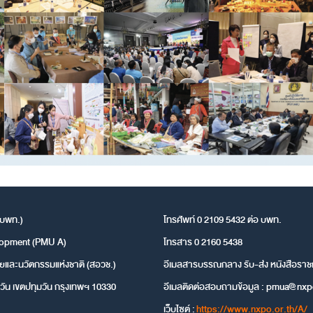
(บพท.)
โทรศัพท์ 0 2109 5432 ต่อ บพท.
lopment (PMU A)
โทรสาร 0 2160 5438
ยและนวัตกรรมแห่งชาติ (สอวช.)
อีเมลสารบรรณกลาง รับ-ส่ง หนังสือราช
วัน เขตปทุมวัน กรุงเทพฯ 10330
อีเมลติดต่อสอบถามข้อมูล :
pmua@nxpo
เว็บไซต์ :
https://www.nxpo.or.th/A/